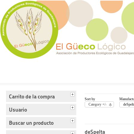
Tienda del Güecológico
Carrito de la compra
Sort by
Manufactu
Category +/-
deSpelt
Usuario
Buscar un producto
deSpelta