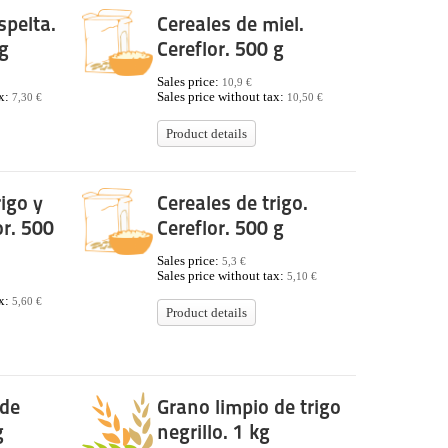
spelta.
Cereales de miel.
 g
Cereflor. 500 g
Sales price:
10,9 €
ax:
Sales price without tax:
7,30 €
10,50 €
Product details
rigo y
Cereales de trigo.
or. 500
Cereflor. 500 g
Sales price:
5,3 €
Sales price without tax:
5,10 €
ax:
5,60 €
Product details
 de
Grano limpio de trigo
g
negrillo. 1 kg