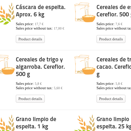
Cáscara de espelta.
Cereales de e
Aprox. 6 kg
Cereflor. 500
Sales price:
Sales price:
17,7 €
7,6 €
Sales price without tax:
Sales price without t
17,00 €
Product details
Product details
Cereales de trigo y
Cereales de t
algarroba. Cereflor.
cacao. Cerefl
500 g
g
Sales price:
Sales price:
5,8 €
5,8 €
Sales price without tax:
Sales price without t
5,60 €
Product details
Product details
Grano limpio de
Grano limpio
espelta. 1 kg
espelta. 25 k