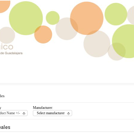
les
y
Manufacturer:
duct Name +/-
Select manufacturer
eales