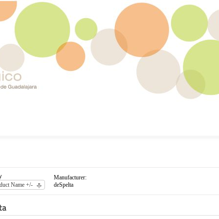
y
Manufacturer:
duct Name +/-
deSpelta
ta