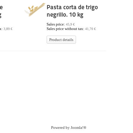
e
Pasta corta de trigo
g
negrillo. 10 kg
Sales price:
45,9 €
ax:
Sales price without tax:
3,89 €
41,70 €
Product details
Powered by
Joomla!®