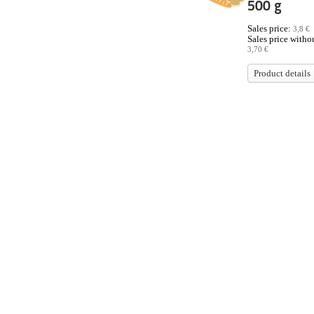
500 g
Sales price:
3,8 €
Sales price withou
3,70 €
Product details