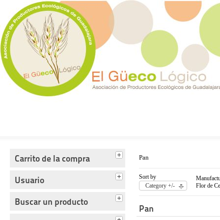
Tienda del Güecológico
Carrito de la compra
Pan
Sort by
Usuario
Manufactu
Category +/-
Flor de Ce
Buscar un producto
Pan