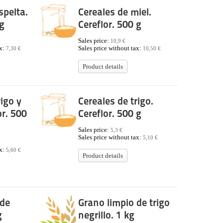
spelta.
Cereales de miel.
 g
Cereflor. 500 g
Sales price:
10,9 €
ax:
Sales price without tax:
7,30 €
10,50 €
Product details
rigo y
Cereales de trigo.
or. 500
Cereflor. 500 g
Sales price:
5,3 €
Sales price without tax:
5,10 €
ax:
5,60 €
Product details
 de
Grano limpio de trigo
g
negrillo. 1 kg