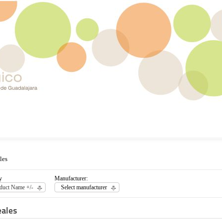
les
y
Manufacturer:
duct Name +/-
Select manufacturer
eales