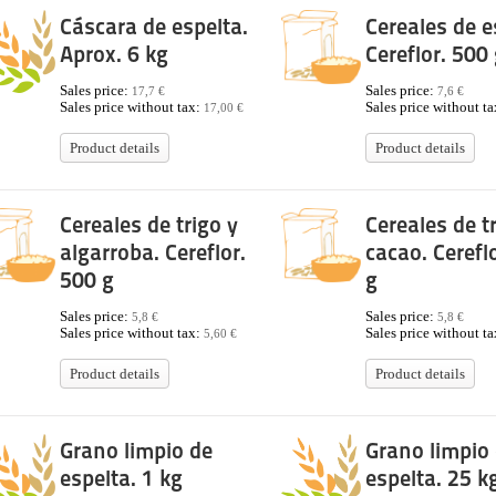
Cáscara de espelta.
Cereales de e
Aprox. 6 kg
Cereflor. 500
Sales price:
Sales price:
17,7 €
7,6 €
Sales price without tax:
Sales price without t
17,00 €
Product details
Product details
Cereales de trigo y
Cereales de t
algarroba. Cereflor.
cacao. Cerefl
500 g
g
Sales price:
Sales price:
5,8 €
5,8 €
Sales price without tax:
Sales price without t
5,60 €
Product details
Product details
Grano limpio de
Grano limpio
espelta. 1 kg
espelta. 25 k