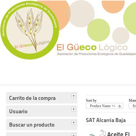
Tienda del Güecológico
Carrito de la compra
Sort by
Manu
Product Name +/-
SA
Usuario
SAT Alcarria Baja
Buscar un producto
Aceite El