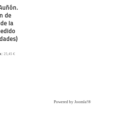
 Auñón.
n de
 de la
(pedido
dades)
ax:
25,45 €
Powered by
Joomla!®