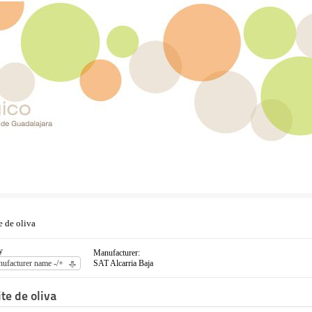
e de oliva
y
Manufacturer:
ufacturer name -/+
SAT Alcarria Baja
te de oliva